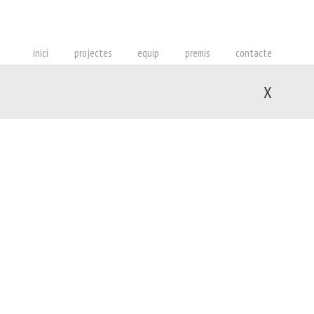
inici
projectes
equip
premis
contacte
X