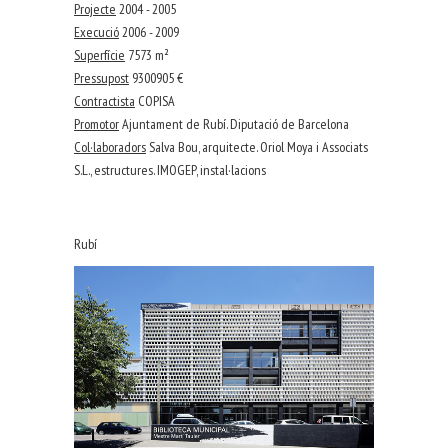
Projecte
2004 - 2005
Execució
2006 - 2009
Superfície
7573 m²
Pressupost
9300905 €
Contractista
COPISA
Promotor
Ajuntament de Rubí. Diputació de Barcelona
Col·laboradors
Salva Bou, arquitecte. Oriol Moya i Associats
S.L., estructures. IMOGEP, instal·lacions
Rubí