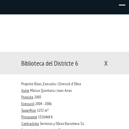
Biblioteca del Districte 6
X
Projecte Bàsic, Executiu i Direcció d'Obra
Autor
Màrius Quintana i Joan Arias
Projecte
2003
Execució
2004 - 2006
Superfície
1232 m²
Pressupost
1326468 €
Contractista
Servicios y Obras Barcelona S.L.