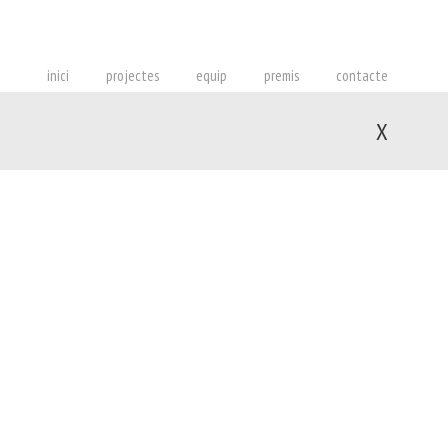
inici
projectes
equip
premis
contacte
X