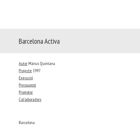
Barcelona Activa
Autor
Màrius Quintana
Projecte
1997
Execució
Pressupost
Promotor
Col·laboradors
Barcelona