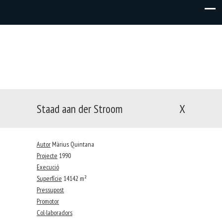
Staad aan der Stroom
X
Autor
Màrius Quintana
Projecte
1990
Execució
Superfície
14142 m²
Pressupost
Promotor
Col·laboradors