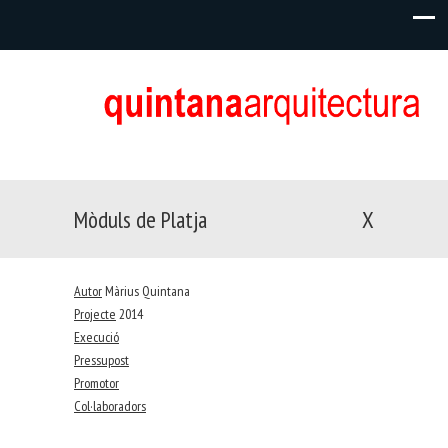
Mòduls de Platja
X
Autor
Màrius Quintana
Projecte
2014
Execució
Pressupost
Promotor
Col·laboradors