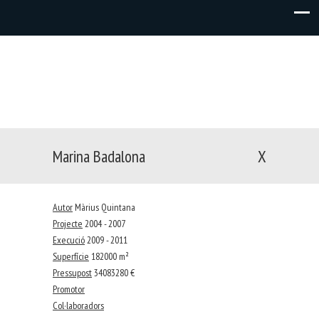
Marina Badalona
X
Autor
Màrius Quintana
Projecte
2004 - 2007
Execució
2009 - 2011
Superfície
182000 m²
Pressupost
34083280 €
Promotor
Col·laboradors