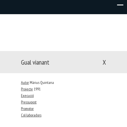
Gual vianant
X
Autor
Màrius Quintana
Projecte
1991
Execució
Pressupost
Promotor
Col·laboradors