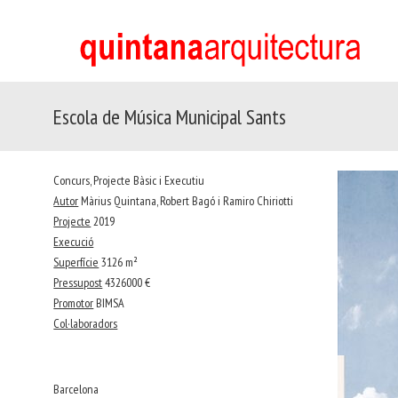
Escola de Música Municipal Sants
Concurs, Projecte Bàsic i Executiu
Autor
Màrius Quintana, Robert Bagó i Ramiro Chiriotti
Projecte
2019
Execució
Superfície
3126 m²
Pressupost
4326000 €
Promotor
BIMSA
Col·laboradors
Barcelona