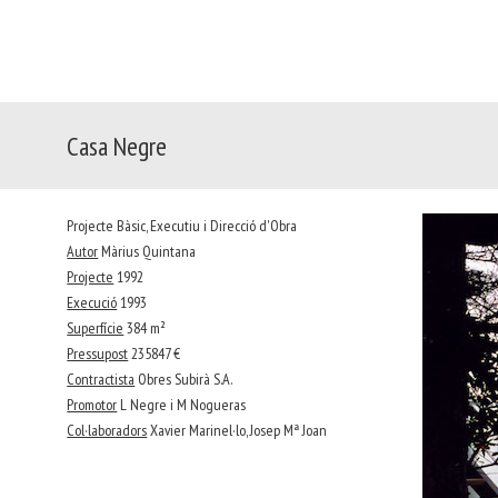
Casa Negre
Projecte Bàsic, Executiu i Direcció d'Obra
Autor
Màrius Quintana
Projecte
1992
Execució
1993
Superfície
384 m²
Pressupost
235847 €
Contractista
Obres Subirà S.A.
Promotor
L Negre i M Nogueras
Col·laboradors
Xavier Marinel·lo, Josep Mª Joan